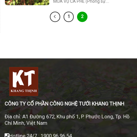
MÙA VỤ CÀ PHÊ (Phóng sự....
1
2
CÔNG TY CỔ PHẦN CÔNG NGHỆ TƯỚI KHANG THỊNH
Địa chỉ:
A1 Đường 672, Khu phố 1, P. Phước Long, Tp. Hồ
Chí Minh, Việt Nam
Hotline 24/7 :
1900 96 96 54