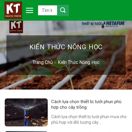
Chuyển
đến
nội
dung
KIẾN THỨC NÔNG HỌC
Trang Chủ
»
Kiến Thức Nông Học
Cách lựa chọn thiết bị tưới phun phù
hợp cho cây trồng
Cách lựa chọn thiết bị tưới phun mưa cho
phù hợp với đối tượng cây....