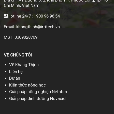
Địa chỉ:
A1 Đường 672, Khu phố 1, P. Phước Long, Tp. Hồ
Chí Minh, Việt Nam
Hotline 24/7 :
1900 96 96 54
Email:
khangthinh@irritech.vn
MST: 0309028709
VỀ CHÚNG TÔI
Về Khang Thịnh
Liên hệ
Dự án
Kiến thức nông học
Giải pháp nông nghiệp Netafim
Giải pháp dinh dưỡng Novacid