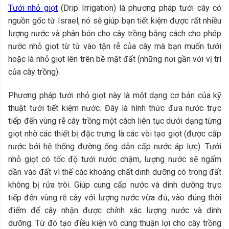
Tưới nhỏ giọt
(Drip Irrigation) là phương pháp tưới cây có
nguồn gốc từ Israel, nó sẽ giúp bạn tiết kiệm được rất nhiều
lượng nước và phân bón cho cây trồng bằng cách cho phép
nước nhỏ giọt từ từ vào tận rễ của cây mà bạn muốn tưới
hoặc là nhỏ giọt lên trên bề mặt đất (những nơi gần với vị trí
của cây trồng).
Phương pháp tưới nhỏ giọt này là một dạng cơ bản của kỹ
thuật tưới tiết kiệm nước. Đây là hình thức đưa nước trực
tiếp đến vùng rễ cây trồng một cách liên tục dưới dạng từng
giọt nhờ các thiết bị đặc trưng là các vòi tạo giọt (được cấp
nước bởi hệ thống đường ống dẫn cấp nước áp lực). Tưới
nhỏ giọt có tốc độ tưới nước chậm, lượng nước sẽ ngấm
dần vào đất vì thế các khoáng chất dinh dưỡng có trong đất
không bị rửa trôi. Giúp cung cấp nước và dinh dưỡng trực
tiếp đến vùng rễ cây với lượng nước vừa đủ, vào đúng thời
điểm để cây nhận được chính xác lượng nước và dinh
dưỡng. Từ đó tạo điều kiện vô cùng thuận lợi cho cây trồng