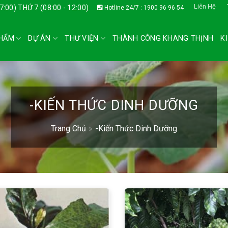
Liên Hệ
17:00) THỨ 7 (08:00 - 12:00)
Hotline 24/7 : 1900 96 96 54
HẨM
DỰ ÁN
THƯ VIỆN
THÀNH CÔNG KHANG THỊNH
K
-KIẾN THỨC DINH DƯỠNG
Trang Chủ
»
-Kiến Thức Dinh Dưỡng