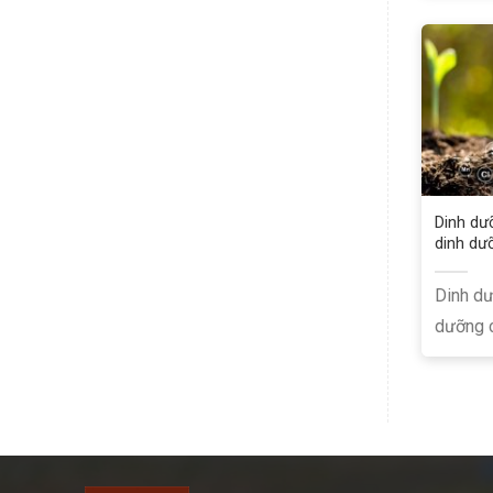
Dinh dư
dinh dư
Dinh dư
dưỡng c
dinh....