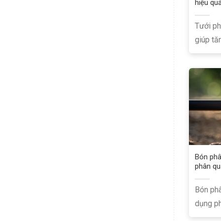
hiệu qu
Tưới ph
giúp tăn
Bón phâ
phân qu
Bón phâ
dụng ph