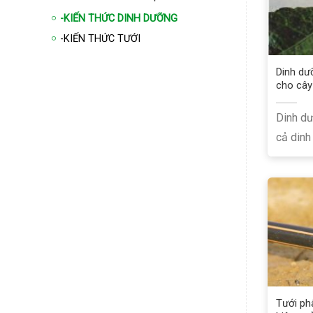
-KIẾN THỨC DINH DƯỠNG
-KIẾN THỨC TƯỚI
Dinh dư
cho cây
Dinh d
cả dinh
lượng....
Tưới ph