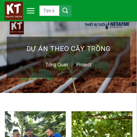
Chuyển
đến
nội
dung
DỰ ÁN THEO CÂY TRỒNG
Tổng Quan
»
Project