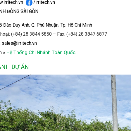
.irritech.vn
/irritech.vn
NH ĐÔNG SÀI GÒN
5 Đào Duy Anh, Q. Phú Nhuận, Tp. Hồ Chí Minh
thoại: (+84) 28 3844 5850 – Fax: (+84) 28 3847 6877
:
sales@irritech.vn
Hệ Thống Chi Nhánh Toàn Quốc
m »
ẢNH DỰ ÁN