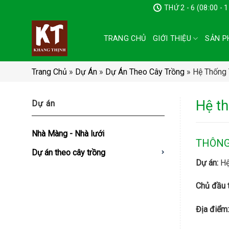
Chuyển
THỨ 2 - 6 (08:00 - 
đến
nội
TRANG CHỦ
GIỚI THIỆU
SẢN P
dung
Trang Chủ
»
Dự Án
»
Dự Án Theo Cây Trồng
»
Hệ Thống
Hệ t
Dự án
Nhà Màng - Nhà lưới
THÔNG
Dự án theo cây trồng
Dự án:
Hệ
Chủ đầu 
Địa điểm: