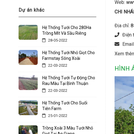
Web:
www
Dự án khác
CHI NHÁ
Địa chỉ:
8
Hệ Thống Tưới Cho 280Ha
Trồng Mít Và Sầu Riêng
Điện 
28-05-2022
Email
Hệ Thống Tưới Nhỏ Giọt Cho
Xem thê
Farmstay Sông Xoài
22-03-2022
HÌNH 
Hệ Thống Tưới Tự Động Cho
Rau Màu Tại Bình Thuận
22-03-2022
Hệ Thống Tưới Cho Suối
Tiên Farm
25-01-2022
Trồng Xoài 3 Màu Tưới Nhỏ
Giọt Tại An Giang