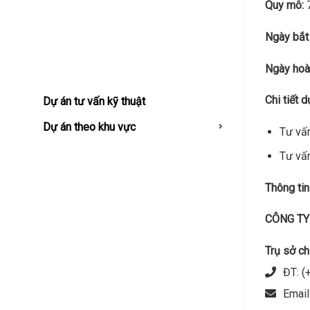
Quy mô:
7
Ngày bắt 
Ngày hoà
Chi tiết d
Dự án tư vấn kỹ thuật
Dự án theo khu vực
Tư vấn
Tư vấn
Thông tin 
CÔNG TY
Trụ sở ch
ĐT: (
Email