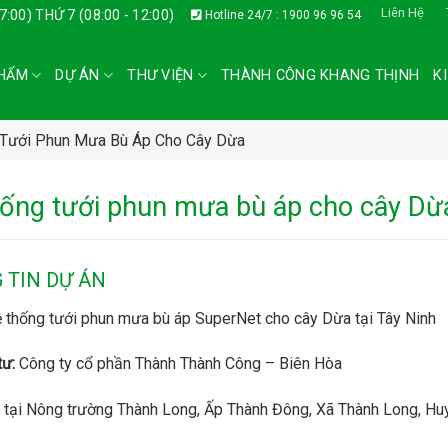
Liên Hệ
17:00) THỨ 7 (08:00 - 12:00)
Hotline 24/7 : 1900 96 96 54
HẨM
DỰ ÁN
THƯ VIỆN
THÀNH CÔNG KHANG THỊNH
K
 Tưới Phun Mưa Bù Áp Cho Cây Dừa
hống tưới phun mưa bù áp cho cây Dừ
 TIN DỰ ÁN
 thống tưới phun mưa bù áp SuperNet cho cây Dừa tại Tây Ninh
tư:
Công ty cổ phần Thành Thành Công – Biên Hòa
tại Nông trường Thành Long, Ấp Thành Đông, Xã Thành Long, Huy