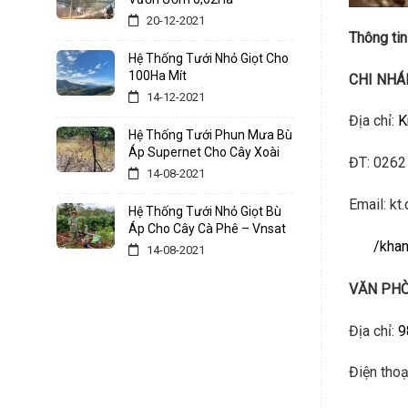
20-12-2021
Thông tin
Hệ Thống Tưới Nhỏ Giọt Cho
100Ha Mít
CHI NHÁ
14-12-2021
Địa chỉ:
K
Hệ Thống Tưới Phun Mưa Bù
Áp Supernet Cho Cây Xoài
ĐT: 0262
14-08-2021
Email: kt
Hệ Thống Tưới Nhỏ Giọt Bù
Áp Cho Cây Cà Phê – Vnsat
/khan
14-08-2021
VĂN PHÒ
Địa chỉ:
9
Điện tho