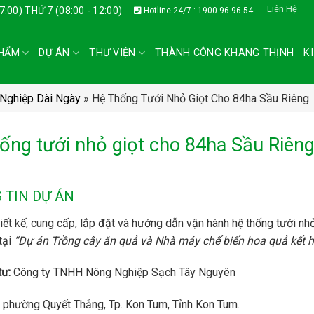
Liên Hệ
17:00) THỨ 7 (08:00 - 12:00)
Hotline 24/7 : 1900 96 96 54
HẨM
DỰ ÁN
THƯ VIỆN
THÀNH CÔNG KHANG THỊNH
K
Nghiệp Dài Ngày
»
Hệ Thống Tưới Nhỏ Giọt Cho 84ha Sầu Riêng
ống tưới nhỏ giọt cho 84ha Sầu Riên
 TIN DỰ ÁN
iết kế, cung cấp, lắp đặt và hướng dẫn vận hành hệ thống tưới nh
tại
“Dự án Trồng cây ăn quả và Nhà máy chế biến hoa quả kết hợp
tư:
Công ty TNHH Nông Nghiệp Sạch Tây Nguyên
phường Quyết Thắng, Tp. Kon Tum, Tỉnh Kon Tum.