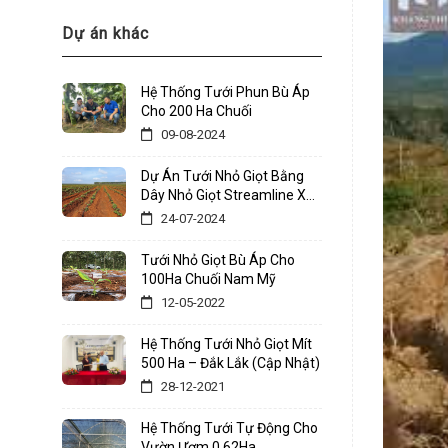
Dự án khác
Hệ Thống Tưới Phun Bù Áp
Cho 200 Ha Chuối
09-08-2024
Dự Án Tưới Nhỏ Giọt Bằng
Dây Nhỏ Giọt Streamline X
Tại Dak Lak
24-07-2024
Tưới Nhỏ Giọt Bù Áp Cho
100Ha Chuối Nam Mỹ
12-05-2022
Hệ Thống Tưới Nhỏ Giọt Mít
500 Ha – Đắk Lắk (Cập Nhật)
28-12-2021
Hệ Thống Tưới Tự Động Cho
Vườn Ươm 0,62Ha