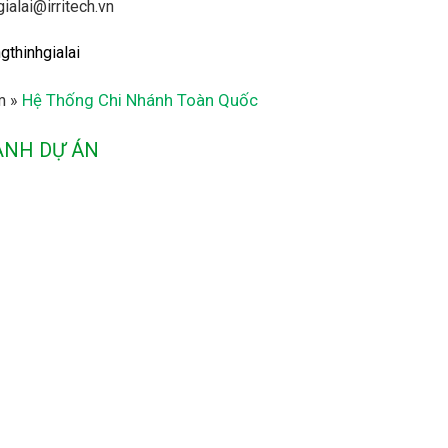
gialai@irritech.vn
gthinhgialai
Hệ Thống Chi Nhánh Toàn Quốc
m »
ẢNH DỰ ÁN