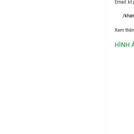
Email: kt.
/khan
Xem thê
HÌNH 