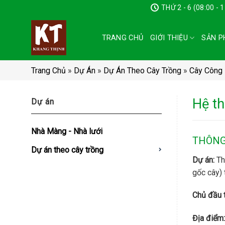
Chuyển
THỨ 2 - 6 (08:00 - 
đến
nội
TRANG CHỦ
GIỚI THIỆU
SẢN P
dung
Trang Chủ
»
Dự Án
»
Dự Án Theo Cây Trồng
»
Cây Công 
Hệ th
Dự án
Nhà Màng - Nhà lưới
THÔNG
Dự án theo cây trồng
Dự án:
Th
gốc cây) 
Chủ đầu 
Địa điểm: