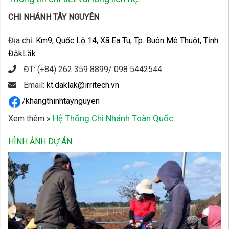
CHI NHÁNH TÂY NGUYÊN
Địa chỉ:
Km9, Quốc Lộ 14, Xã Ea Tu, Tp. Buôn Mê Thuột, Tỉnh
ĐăkLăk
ĐT: (+84) 262 359 8899/ 098 5442544
Email:
kt.daklak@irritech.vn
/khangthinhtaynguyen
Hệ Thống Chi Nhánh Toàn Quốc
Xem thêm »
HÌNH ẢNH DỰ ÁN