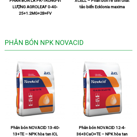
PHÂN BÓN LÁ PK-TRUNG-VI
XCELL – Phân bón rễ tinh chất
LƯỢNG AGROLEAF 0-40-
tảo biển Ecklonia maxima
25+1.2MG+2B+FV
PHÂN BÓN NPK NOVACID
Phân bón NOVACID 13-40-
Phân bón NOVACID 12-4-
13+TE – NPK hòa tan ICL
36+3CaO+TE – NPK hòa tan