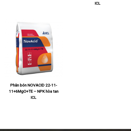
ICL
Phân bón NOVACID 22-11-
11+6MgO+TE – NPK hòa tan
ICL