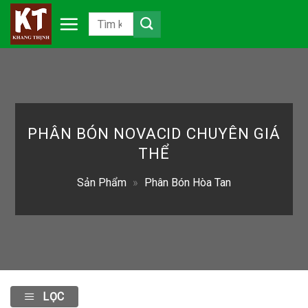
Chuyển
đến
nội
dung
PHÂN BÓN NOVACID CHUYÊN GIÁ
THỂ
Sản Phẩm
»
Phân Bón Hòa Tan
LỌC