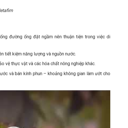
hun tại gốc có bù áp để đảm bảo lưu lượng đồng nhất cho
nh độc nhất đảm bảo lượng nước đồng đều trên cây. Sự
i phun (trong giải áp lực cho phép).
 rộng. Ứng dụng cho cây trồng ngoài đồng đặc biệt trên
á, làm mát và rửa lá cho cây ăn quả.
 hậu hiệu quả. Đặc biệt là những vùng khí hậu nóng khô,
t hợp phân bón. Đồng thời cần lựa chọn thiết bị phù hợp