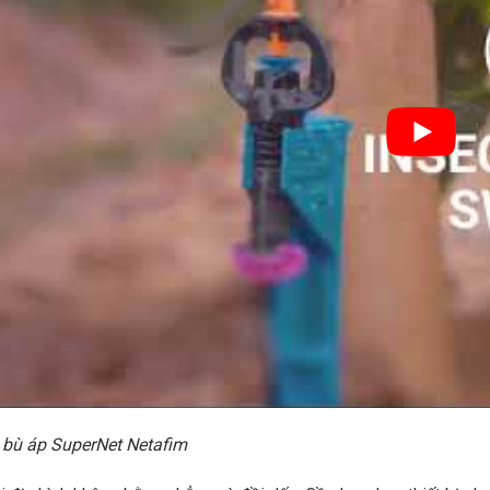
Vòi tưới phun mưa Meganet Netafim lưu lượ