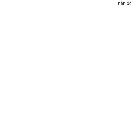
nên dò
Xem thêm
Hệ th
chuyển
Lưu lư
Một số
Tùy đố
phù hợ