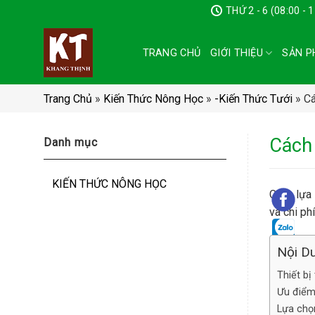
Chuyển
THỨ 2 - 6 (08:00 - 
đến
nội
TRANG CHỦ
GIỚI THIỆU
SẢN P
dung
Trang Chủ
»
Kiến Thức Nông Học
»
-Kiến Thức Tưới
»
Cá
Cách 
Danh mục
KIẾN THỨC NÔNG HỌC
Cách lựa 
và chi ph
Nội Du
Thiết bị
Ưu điểm
Lựa chọn