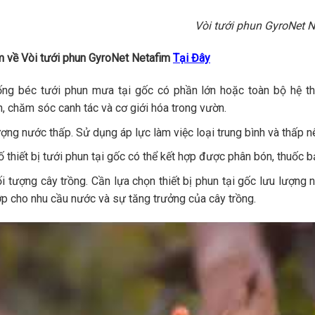
 bù áp SuperNet Netafim
i địa hình không bằng phẳng và đồi dốc. Cần lựa chọn thiết bị p
 cây trồng. Vòi phun bù áp SuperNet
Netafim
có cơ chế hiệu chỉ
hối và đường kính ướt đồng đều, bất chấp áp suất đầu vào của vò
 về Vòi tưới phun SuperNet Netafim
Tại Đây
ị tưới phun mưa lưu lượng lớn
bị tưới phun mưa lưu lượng lớn cung cấp nước với bán kính tưới
cánh đồng mẫu lớn, vườn ươm, cây lớn ngoài trời, chống sương gi
ng béc tưới phun mưa qua tán lá giúp điều hòa vùng vi tiểu khí
ây trồng sinh trưởng mạnh.
ng béc tưới phun mưa với lưu lượng cao qua tán lá khó có thể kế
i một số cây trồng mẫn cảm nấm bệnh khi ẩm độ tán lá cao.