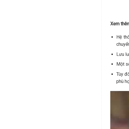
Vòi phun
Đối vớ
tất cả
phân p
Xem thêm
Thiết b
Thiết 
những 
Hệ thố
giúp c
Hệ thố
đối vớ