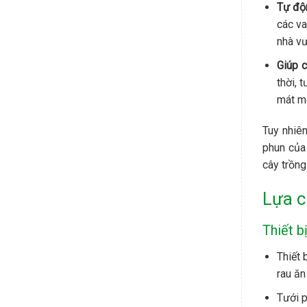
Tự độn
các va
nhà vư
Giúp c
thời, 
mát mẻ
Tuy nhiê
phun của 
cây trồn
Lựa c
Thiết b
Thiết 
rau ăn
Tưới p