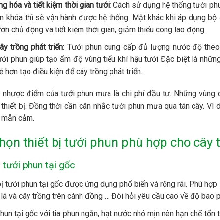
g hóa và tiết kiệm thời gian tưới:
Cách sử dụng hệ thống tưới ph
n khóa thì sẽ vận hành được hệ thống. Mặt khác khi áp dụng bộ đi
ờn chủ động và tiết kiệm thời gian, giảm thiểu công lao động.
ây trồng phát triển:
Tưới phun cung cấp đủ lượng nước độ theo n
tưới phun giúp tạo ẩm độ vùng tiểu khí hậu tưới Đặc biệt là nhữn
 hơn tạo điều kiện để cây trồng phát triển.
n nhược điểm của tưới phun mưa là chi phí đầu tư. Những vùng c
thiết bị. Đồng thời cần cân nhắc tưới phun mưa qua tán cây. Vì 
g mẫn cảm.
họn thiết bị tưới phun phù hợp cho cây 
ị tưới phun tại gốc
bị tưới phun tại gốc được ứng dụng phổ biến và rộng rãi. Phù hợp
 lá và cây trồng trên cánh đồng … Đòi hỏi yêu cầu cao về độ bao
hun tại gốc với tia phun ngắn, hạt nước nhỏ mịn nên hạn chế tổn t