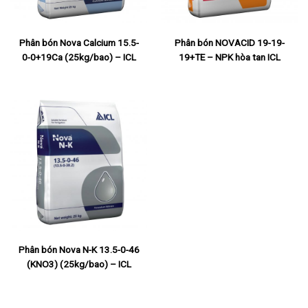
Phân bón NOVACID 19-19-
Phân bón Nova Calcium 15.5-
19+TE – NPK hòa tan ICL
0-0+19Ca (25kg/bao) – ICL
Phân bón Nova N-K 13.5-0-46
(KNO3) (25kg/bao) – ICL