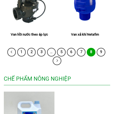
Van xả khí Netafim
Van hồi nước theo áp lực
1
2
3
…
5
6
7
8
9
CHẾ PHẨM NÔNG NGHIỆP