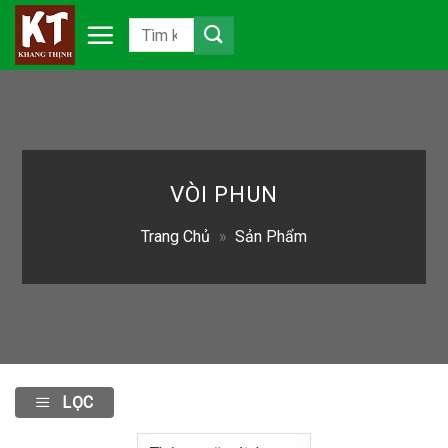
Chuyển
đến
nội
dung
VÒI PHUN
Trang Chủ
»
Sản Phẩm
LỌC