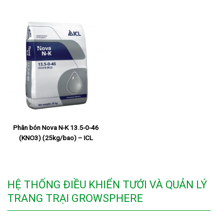
Phân bón Nova N-K 13.5-0-46
(KNO3) (25kg/bao) – ICL
HỆ THỐNG ĐIỀU KHIỂN TƯỚI VÀ QUẢN LÝ
TRANG TRẠI GROWSPHERE