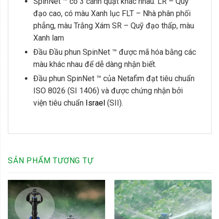
SpinNet ™ có 3 cánh quạt khác nhau: LR – Quỹ
đạo cao, có màu Xanh lục FLT – Nhà phân phối
phẳng, màu Trắng Xám SR – Quỹ đạo thấp, màu
Xanh lam
Đầu Đầu phun SpinNet ™ được mã hóa bằng các
màu khác nhau để dễ dàng nhận biết.
Đầu phun SpinNet ™ của Netafim đạt tiêu chuẩn
ISO 8026 (SI 1406) và được chứng nhận bởi
viện tiêu chuẩn
Israel
(SII).
SẢN PHẨM TƯƠNG TỰ