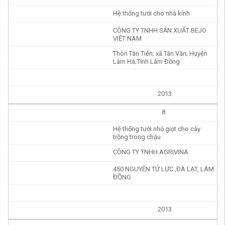
Hệ thống tưới cho nhà kính
CÔNG TY TNHH SẢN XUẤT BEJO
VIỆT NAM
Thôn Tân Tiến; xã Tân Văn; Huyện
Lâm Hà;Tỉnh Lâm Đồng
2013
8
Hệ thống tưới nhỏ giọt cho cây
trồng trong chậu
CÔNG TY TNHH AGRIVINA
450 NGUYÊN TỬ LỰC ,ĐÀ LẠT, LÂM
ĐỒNG
2013