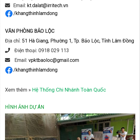
Email:
kt.dalat@irritech.vn
/khangthinhlamdong
VĂN PHÒNG BẢO LỘC
Địa chỉ:
51 Hà Giang, Phường 1, Tp. Bảo Lộc, Tỉnh Lâm Đồng
Điện thoại: 0918 029 113
Email:
vpktbaoloc@gmail.com
/khangthinhlamdong
Hệ Thống Chi Nhánh Toàn Quốc
Xem thêm »
HÌNH ẢNH DỰ ÁN