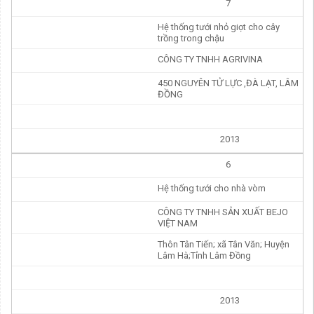
7
Hệ thống tưới nhỏ giọt cho cây
trồng trong chậu
CÔNG TY TNHH AGRIVINA
450 NGUYÊN TỬ LỰC ,ĐÀ LẠT, LÂM
ĐỒNG
2013
6
Hệ thống tưới cho nhà vòm
CÔNG TY TNHH SẢN XUẤT BEJO
VIỆT NAM
Thôn Tân Tiến; xã Tân Văn; Huyện
Lâm Hà;Tỉnh Lâm Đồng
2013