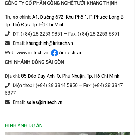
CÔNG TY CỔ PHẦN CÔNG NGHỆ TƯỚI KHANG THỊNH
Trụ sở chính:
A1, Đường 672, Khu Phố 1, P. Phước Long B,
Tp. Thủ Đức, Tp. Hồ Chí Minh.
ĐT: (+84) 28 2253 9851 – Fax: (+84) 28 2253 6391
Email:
khangthinh@irritech.vn
Web:
www.irritech.vn
/irritech.vn
CHI NHÁNH ĐÔNG SÀI GÒN
Địa chỉ:
85 Đào Duy Anh, Q. Phú Nhuận, Tp. Hồ Chí Minh
Điện thoại: (+84) 28 3844 5850 – Fax: (+84) 28 3847
6877
Email:
sales@irritech.vn
HÌNH ẢNH DỰ ÁN