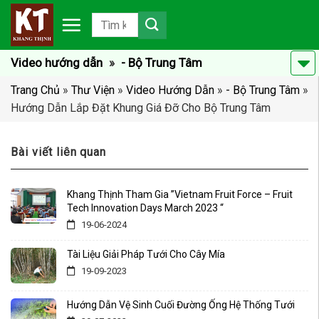
Chuyển
đến
nội
dung
Video hướng dẫn
»
- Bộ Trung Tâm
Trang Chủ
»
Thư Viện
»
Video Hướng Dẫn
»
- Bộ Trung Tâm
»
Hướng Dẫn Lắp Đặt Khung Giá Đỡ Cho Bộ Trung Tâm
Bài viết liên quan
Khang Thịnh Tham Gia ”Vietnam Fruit Force – Fruit
Tech Innovation Days March 2023 “
19-06-2024
Tài Liệu Giải Pháp Tưới Cho Cây Mía
19-09-2023
Hướng Dẫn Vệ Sinh Cuối Đường Ống Hệ Thống Tưới