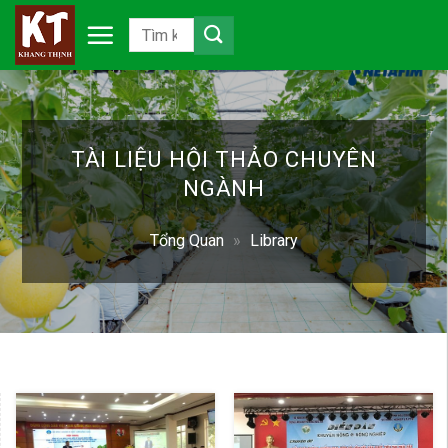
Chuyển
đến
nội
dung
TÀI LIỆU HỘI THẢO CHUYÊN
NGÀNH
Tổng Quan
»
Library