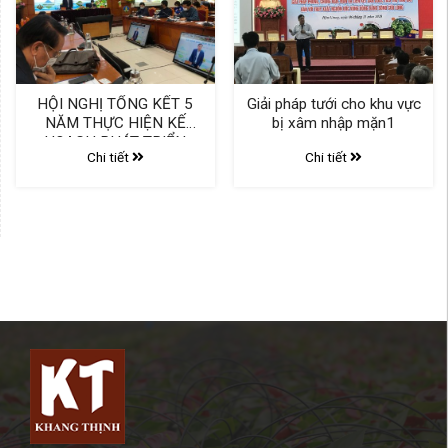
HỘI NGHỊ TỔNG KẾT 5
Giải pháp tưới cho khu vực
NĂM THỰC HIỆN KẾ
bị xâm nhập mặn1
HOẠCH PHÁT TRIỂN
Chi tiết
Chi tiết
TƯỚI TIÊN TIẾN CỦA BỘ
NN & PTNT 2021