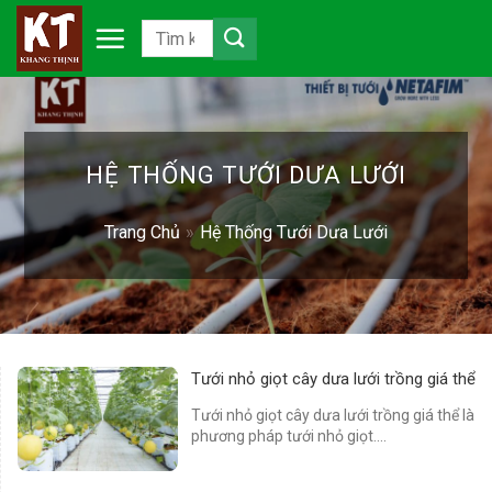
Chuyển
đến
nội
dung
HỆ THỐNG TƯỚI DƯA LƯỚI
Trang Chủ
»
Hệ Thống Tưới Dưa Lưới
Tưới nhỏ giọt cây dưa lưới trồng giá thể
Tưới nhỏ giọt cây dưa lưới trồng giá thể là
phương pháp tưới nhỏ giọt....