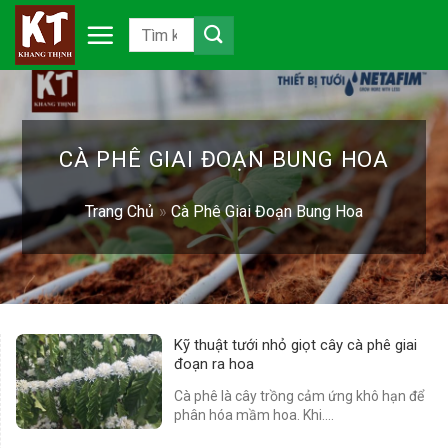
Chuyển
đến
nội
dung
CÀ PHÊ GIAI ĐOẠN BUNG HOA
Trang Chủ
»
Cà Phê Giai Đoạn Bung Hoa
Kỹ thuật tưới nhỏ giọt cây cà phê giai
đoạn ra hoa
Cà phê là cây trồng cảm ứng khô hạn để
phân hóa mầm hoa. Khi....