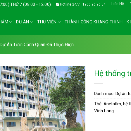
Liên Hệ
17:00) THỨ 7 (08:00 - 12:00)
Hotline 24/7 : 1900 96 96 54
HẨM
DỰ ÁN
THƯ VIỆN
THÀNH CÔNG KHANG THỊNH
K
Dự Án Tưới Cảnh Quan Đã Thực Hiện
Hệ thống t
Danh mục:
Dự án t
Thẻ:
#netafim
,
hệ 
Vĩnh Long