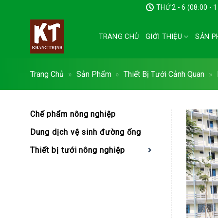
Chuyển
THỨ 2 - 6 (08:00 - 
đến
nội
TRANG CHỦ
GIỚI THIỆU
SẢN P
dung
Trang Chủ
»
Sản Phẩm
»
Thiết Bị Tưới Cảnh Quan
»
Chế phẩm nông nghiệp
Dung dịch vệ sinh đường ống
Thiết bị tưới nông nghiệp