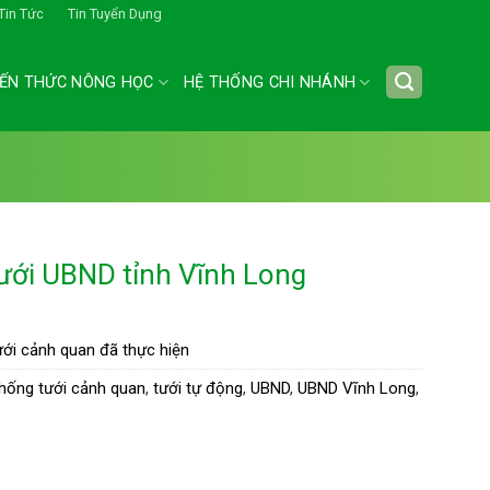
Tin Tức
Tin Tuyển Dụng
IẾN THỨC NÔNG HỌC
HỆ THỐNG CHI NHÁNH
ưới UBND tỉnh Vĩnh Long
ưới cảnh quan đã thực hiện
thống tưới cảnh quan
,
tưới tự động
,
UBND
,
UBND Vĩnh Long
,