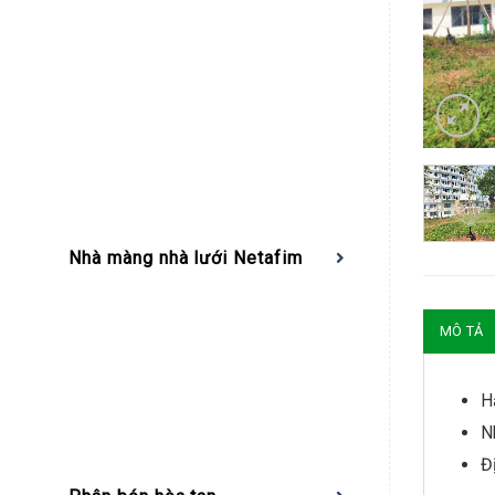
Nhà màng nhà lưới Netafim
MÔ TẢ
H
N
Đ